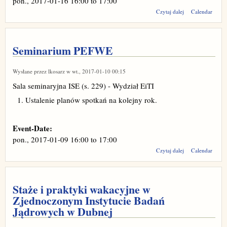
pon., 2017-01-16
16:00
to
17:00
wpis
Czytaj dalej
Calendar
Seminarium
PEFWE
Seminarium PEFWE
Wysłane przez
lkosarz
w wt., 2017-01-10 00:15
Sala seminaryjna ISE (s. 229) - Wydział EiTI
Ustalenie planów spotkań na kolejny rok.
Event-Date:
pon., 2017-01-09
16:00
to
17:00
wpis
Czytaj dalej
Calendar
Seminarium
PEFWE
Staże i praktyki wakacyjne w
Zjednoczonym Instytucie Badań
Jądrowych w Dubnej