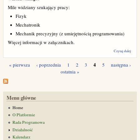
Mile widziany szukający pracy:
Fizyk
Mechatronik
Mechanik precyzyjny (z umiejętnością programowania)
Więcej informacji w załącznikach.
wpis 
Czytaj dalej
zatru
Środ
4
« pierwsza
‹ poprzednia
1
2
3
5
następna ›
Labor
Strony
Ciężk
ostatnia »
Uniwe
Warsz
Menu główne
Home
O Platformie
Rada Programowa
Działalność
Kalendarz