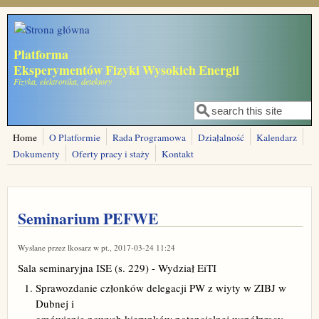
Przejdź do treści
Platforma
Eksperymentów Fizyki Wysokich Energii
Fizyka, elektronika, detektory
Szukaj
Formularz
wyszukiwania
Home
O Platformie
Rada Programowa
Działalność
Kalendarz
Dokumenty
Oferty pracy i staży
Kontakt
Seminarium PEFWE
Wysłane przez
lkosarz
w pt., 2017-03-24 11:24
Sala seminaryjna ISE (s. 229) - Wydział EiTI
Sprawozdanie członków delegacji PW z wiyty w ZIBJ w
Dubnej i