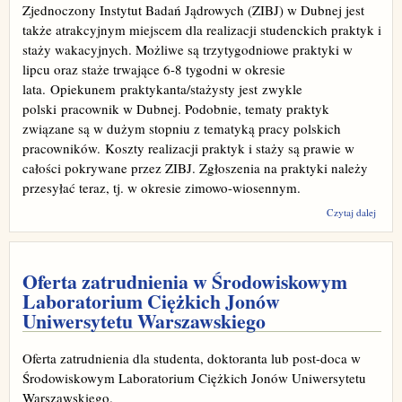
Zjednoczony Instytut Badań Jądrowych (ZIBJ) w Dubnej jest
także atrakcyjnym miejscem dla realizacji studenckich praktyk i
staży wakacyjnych. Możliwe są trzytygodniowe praktyki w
lipcu oraz staże trwające 6-8 tygodni w okresie
lata. Opiekunem praktykanta/stażysty jest zwykle
polski pracownik w Dubnej. Podobnie, tematy praktyk
związane są w dużym stopniu z tematyką pracy polskich
pracowników. Koszty realizacji praktyk i staży są prawie w
całości pokrywane przez ZIBJ. Zgłoszenia na praktyki należy
przesyłać teraz, tj. w okresie zimowo-wiosennym.
wpis S
Czytaj dalej
prakt
wakac
Zjed
Instyt
Oferta zatrudnienia w Środowiskowym
Bada
Laboratorium Ciężkich Jonów
Jądro
Dubne
Uniwersytetu Warszawskiego
Oferta zatrudnienia dla studenta, doktoranta lub post-doca w
Środowiskowym Laboratorium Ciężkich Jonów Uniwersytetu
Warszawskiego.