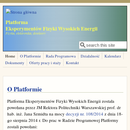
Przejdź do treści
Platforma
Eksperymentów Fizyki Wysokich Energii
Fizyka, elektronika, detektory
Szukaj
Formularz
wyszukiwania
Home
O Platformie
Rada Programowa
Działalność
Kalendarz
Dokumenty
Oferty pracy i staży
Kontakt
O Platformie
Platforma Eksperymentów Fizyki Wysokich Energii została
powołana przez JM Rektora Politechniki Warszawskiej prof. dr
hab. inż. Jana Szmidta na mocy
decyzji nr. 108/2014
z dnia 18-
go sierpnia 2014 r. Do prac w Radzie Programowej Platformy
zostali powołani: