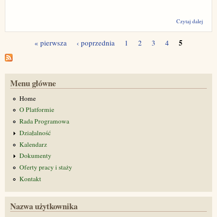
wpis 
Czytaj dalej
Platf
5
« pierwsza
‹ poprzednia
1
2
3
4
Strony
Menu główne
Home
O Platformie
Rada Programowa
Działalność
Kalendarz
Dokumenty
Oferty pracy i staży
Kontakt
Nazwa użytkownika