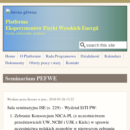
Przejdź do treści
Platforma
Eksperymentów Fizyki Wysokich Energii
Fizyka, elektronika, detektory
Szukaj
Formularz
wyszukiwania
Home
O Platformie
Rada Programowa
Działalność
Kalendarz
Dokumenty
Oferty pracy i staży
Kontakt
Seminarium PEFWE
Wysłane przez
lkosarz
w pon., 2018-03-26 13:22
Sala seminaryjna ISE (s. 229) - Wydział EiTI PW:
Zebranie Konsorcjum NICA-PL (z uczestnictwem
przedstawicieli UW, NCBJ i UJK z Kielc) w sprawie
uczestnictwa polskich zespołów w pierwszym zebraniu